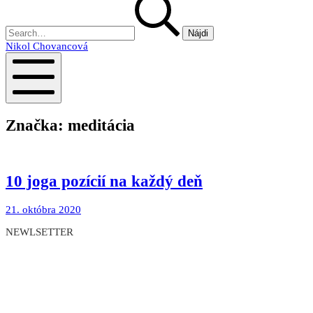
Nikol Chovancová
Mobile
Menu
Značka:
meditácia
10 joga pozícií na každý deň
8.
21. októbra 2020
novembra
NEWLSETTER
2025
Prečítajte si zaujímavé články priamo v emailovej
schránke
Viac o newslettri