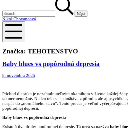
Nikol Chovancová
Mobile
Menu
Značka:
TEHOTENSTVO
Baby blues vs popôrodná depresia
8.
8. novembra 2025
novembra
2025
Príchod dieťatka je nezabudnuteľným okamihom v živote každej ženy. V
takmer nemožné. Nielen telo sa spamätáva z pôrodu, ale aj psychika s
naspäť do „normálneho stavu“. Tento proces je veľmi vyčerpávajúci. 
popôrodnej depresii.
Baby blues vs popôrodná depresia
Existujú dva druhy popôrodnej depresie. Tá prvá sa nazýva
baby blue