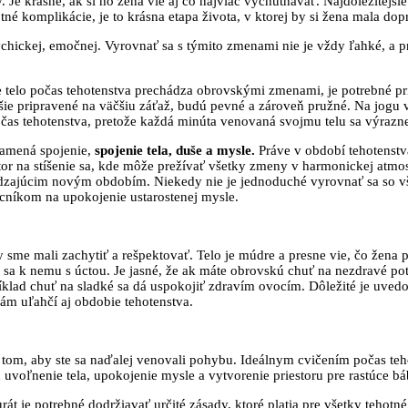
 krásne, ak si ho žena vie aj čo najviac vychutnávať. Najdôležitejšie 
 komplikácie, je to krásna etapa života, v ktorej by si žena mala dopria
psychickej, emočnej. Vyrovnať sa s týmito zmenami nie je vždy ľahké, a
e telo počas tehotenstva prechádza obrovskými zmenami, je potrebné pr
ie pripravené na väčšiu záťaž, budú pevné a zároveň pružné. Na jogu vša
čas tehotenstva, pretože každá minúta venovaná svojmu telu sa výrazne 
znamená spojenie,
spojenie tela, duše a mysle.
Práve v období tehotenstv
r na stíšenie sa, kde môže prežívať všetky zmeny v harmonickej atmosfé
hádzajúcim novým obdobím. Niekedy nie je jednoduché vyrovnať sa so v
ocníkom na upokojenie ustarostenej mysle.
by sme mali zachytiť a rešpektovať. Telo je múdre a presne vie, čo žena
i sa k nemu s úctou. Je jasné, že ak máte obrovskú chuť na nezdravé po
ríklad chuť na sladké sa dá uspokojiť zdravím ovocím. Dôležité je uved
o vám uľahčí aj obdobie tehotenstva.
tom, aby ste sa naďalej venovali pohybu. Ideálnym cvičením počas teh
 uvoľnenie tela, upokojenie mysle a vytvorenie priestoru pre rastúce b
át je potrebné dodržiavať určité zásady, ktoré platia pre všetky tehotn