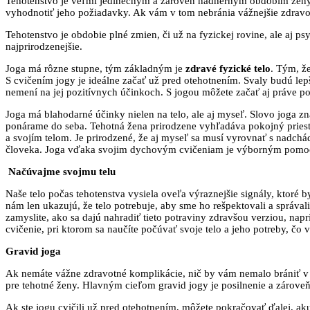
Tehotenstvo je veľmi jedinečným a zároveň nádherným obdobím ženy. Je
vyhodnotiť jeho požiadavky. Ak vám v tom nebránia vážnejšie zdravotné
Tehotenstvo je obdobie plné zmien, či už na fyzickej rovine, ale aj 
najprirodzenejšie.
Joga má rôzne stupne, tým základným je
zdravé fyzické telo
. Tým, ž
S cvičením jogy je ideálne začať už pred otehotnením. Svaly budú lepš
nemení na jej pozitívnych účinkoch. S jogou môžete začať aj práve po
Joga má blahodarné účinky nielen na telo, ale aj myseľ. Slovo joga 
ponárame do seba. Tehotná žena prirodzene vyhľadáva pokojný priesto
a svojím telom. Je prirodzené, že aj myseľ sa musí vyrovnať s nadc
človeka. Joga vďaka svojim dychovým cvičeniam je výborným pom
Načúvajme svojmu telu
Naše telo počas tehotenstva vysiela oveľa výraznejšie signály, ktoré 
nám len ukazujú, že telo potrebuje, aby sme ho rešpektovali a správal
zamyslite, ako sa dajú nahradiť tieto potraviny zdravšou verziou, nap
cvičenie, pri ktorom sa naučíte počúvať svoje telo a jeho potreby, č
Gravid joga
Ak nemáte vážne zdravotné komplikácie, nič by vám nemalo brániť v 
pre tehotné ženy. Hlavným cieľom gravid jogy je posilnenie a zároveň
Ak ste jogu cvičili už pred otehotnením, môžete pokračovať ďalej, akur