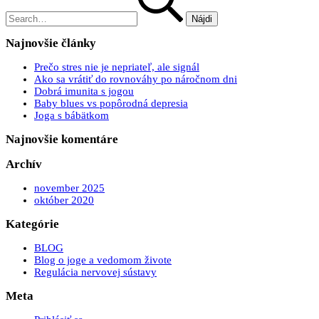
Najnovšie články
Prečo stres nie je nepriateľ, ale signál
Ako sa vrátiť do rovnováhy po náročnom dni
Dobrá imunita s jogou
Baby blues vs popôrodná depresia
Joga s bábätkom
Najnovšie komentáre
Archív
november 2025
október 2020
Kategórie
BLOG
Blog o joge a vedomom živote
Regulácia nervovej sústavy
Meta