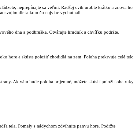
vládzete, neprepínajte sa veľmi. Radšej cvik urobte krátko a znova ho
so svojim dieťatkom čo najviac vychutnali.
nvového dna a podbruška. Otvárajte hrudník a chvíľku podržte,
oko hore a skúste položiť chodidlá na zem. Poloha prekrvuje celé telo
 strany. Ak vám bude poloha príjemné, môžete skúsiť položiť obe ruky
vedľa tela. Pomaly s nádychom zdvihnite panvu hore. Podržte