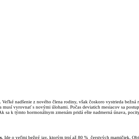
eľké nadšenie z nového člena rodiny, však čoskoro vystrieda bežná rea
a musí vyrovnať s novými úlohami. Počas deviatich mesiacov sa postupn
Ak sa k týmto hormonálnym zmenám pridá ešte nadmerná únava, pocity ne
s
. Ide o veľmi bežný jav, ktorým trpí až 80 % čerstvých mamičiek. Obj