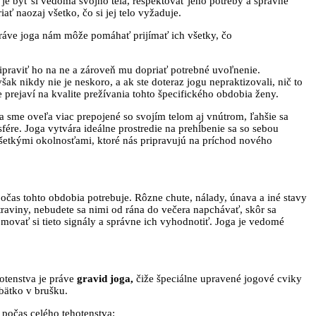
je byť si vedomá svojho tela, rešpektovať jeho potreby a správne
ť naozaj všetko, čo si jej telo vyžaduje.
 práve joga nám môže pomáhať prijímať ich všetky, čo
ipraviť ho na ne a zároveň mu dopriať potrebné uvoľnenie.
k nikdy nie je neskoro, a ak ste doteraz jogu nepraktizovali, nič to
prejaví na kvalite prežívania tohto špecifického obdobia ženy.
a sme oveľa viac prepojené so svojím telom aj vnútrom, ľahšie sa
re. Joga vytvára ideálne prostredie na prehĺbenie sa so sebou
šetkými okolnosťami, ktoré nás pripravujú na príchod nového
 počas tohto obdobia potrebuje. Rôzne chute, nálady, únava a iné stavy
traviny, nebudete sa nimi od rána do večera napchávať, skôr sa
omovať si tieto signály a správne ich vyhodnotiť. Joga je vedomé
otenstva je práve
gravid joga,
čiže špeciálne upravené jogové cviky
ábätko v brušku.
é počas celého tehotenstva: