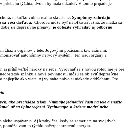
e v priebehu týždňa, dvoch by mala odznieť. V tomto prípade je
 chorá, nakoľko vníma realitu skreslene.
Symptómy zahŕňajú
e sa voči dieťaťu.
Choroba môže byť natoľko závažná, že matka sa
hodobejšie depresívne prejavy,
je dôležité vyhľadať aj odbornú
žliaz a orgánov v tele. Jogovými pozíciami, tzv. asánami,
armonizovať autonómny nervový systém. Ten riadi orgány a
 aj príliš veľké nároky na seba. Vyrovnať sa s novou rolou nie je pre
nedostatok spánku a nové povinnosti, môžu sa objaviť depresívne
ko najlepšie ako viete. Aj vy máte právo si niekedy oddýchnuť. Pre
ciu.
h, ako prechádza telom. Vnímajte jednotlivé časti na tele a snažte
knuť, až sa úplne vyjasní. Vychutnajte si krásne modré nebo
a alebo uspávania. Aj krátky čas, kedy sa zameriate na svoj dych
vy, pomôže vám to rýchlo načerpať stratenú energiu.