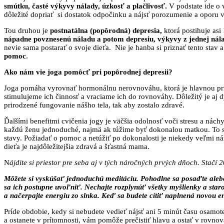
smútku, časté výkyvy nálady, úzkosť a plačlivosť.
V podstate ide o 
dôležité dopriať si dostatok odpočinku a nájsť porozumenie a oporu v 
Tou druhou je
postnatálna (popôrodná) depresia,
ktorá postihuje asi
nápadne povznesenú náladu a potom depresiu, výkyvy z jednej nála
nevie sama postarať o svoje dieťa. Nie je hanba si priznať tento stav
pomoc
.
Ako nám vie joga pomôcť pri popôrodnej depresii?
Joga pomáha vyrovnať hormonálnu nerovnováhu, ktorá je hlavnou prí
stimulujeme ich činnosť a vraciame ich do rovnováhy. Dôležitý je 
prirodzené fungovanie nášho tela, tak aby zostalo zdravé.
Ďalšími benefitmi cvičenia jogy je väčšia odolnosť voči stresu a nách
každú ženu jednoduché, najmä ak túžime byť dokonalou matkou. To sp
stavy. Požiadať o pomoc a netúžiť po dokonalosti je niekedy veľmi nár
dieťa je najdôležitejšia zdravá a šťastná mama.
N
ájdite si priestor pre seba aj v tých náročných prvých dňoch. Stačí 2
Môžete si vyskúšať jednoduchú meditáciu. Pohodlne sa posaďte alebo 
sa ich postupne uvoľniť. Nechajte rozplynúť všetky myšlienky a staro
a načerpajte energiu zo slnka. Keď sa budete cítiť naplnená novou 
Príde obdobie, kedy si nebudete vedieť nájsť ani 5 minút času osamot
a ostanete v prítomnosti, vám pomôže prečistiť hlavu a ostať v rovno