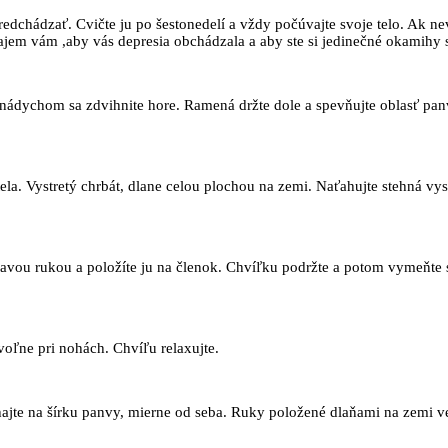
predchádzať. Cvičte ju po šestonedelí a vždy počúvajte svoje telo. Ak ne
ajem vám ,aby vás depresia obchádzala a aby ste si jedinečné okamihy 
s nádychom sa zdvihnite hore. Ramená držte dole a spevňujte oblasť pa
ela. Vystretý chrbát, dlane celou plochou na zemi. Naťahujte stehná vys
 pravou rukou a položíte ju na členok. Chvíľku podržte a potom vymeňte
voľne pri nohách. Chvíľu relaxujte.
chajte na šírku panvy, mierne od seba. Ruky položené dlaňami na zemi 